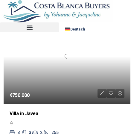
Sortiere nach:
WIEDERVERKAUF
Deutsch
€750.000
Villa in Javea
3
3
2
255