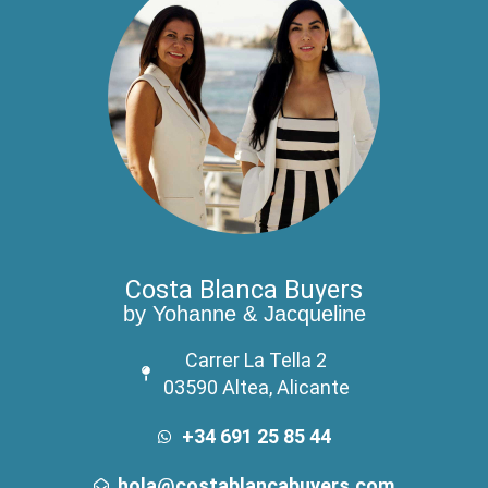
Costa Blanca Buyers
by Yohanne & Jacqueline
Carrer La Tella 2
03590 Altea, Alicante
+34 691 25 85 44
hola@costablancabuyers.com