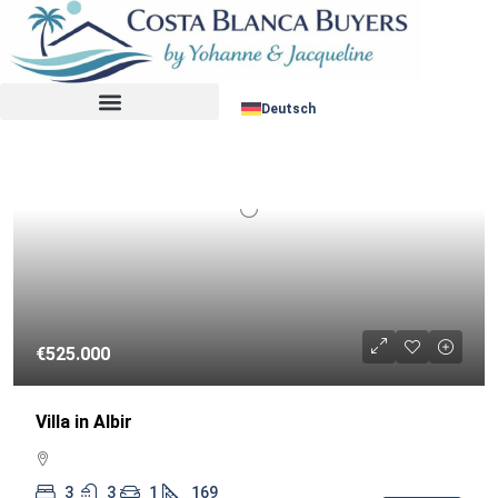
Sortiere nach:
WIEDERVERKAUF
Deutsch
€525.000
Villa in Albir
3
3
1
169