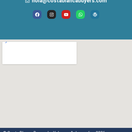
hola@costablancabuyers.com