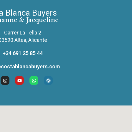
a Blanca Buyers
hanne & Jacqueline
Carrer La Tella 2
03590 Altea, Alicante
+34 691 25 85 44
costablancabuyers.com