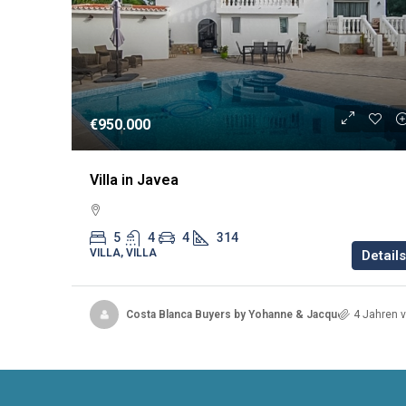
€950.000
Villa in Javea
5
4
4
314
VILLA, VILLA
Details
Costa Blanca Buyers by Yohanne & Jacqueline
4 Jahren v