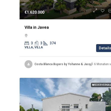
€1.620.000
Villa in Javea
3
3
374
VILLA, VILLA
Details
Costa Blanca Buyers by Yohanne & Jacqueline
6 Monaten v
WIEDERVERKA