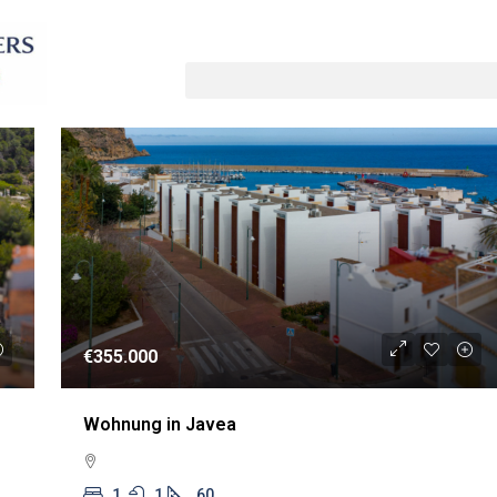
Sortiere nach:
Standardauftrag
UF
WIEDERVERKAUF
€355.000
Wohnung in Javea
1
1
60