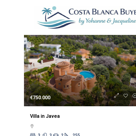
8 Properties
WIEDERVERKA
€750.000
Villa in Javea
3
3
2
255