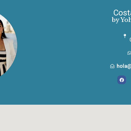
Cost
by Yo
hola@