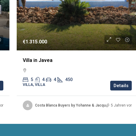
€1.315.000
Villa in Javea
5
4
4
450
VILLA, VILLA
Details
or
Costa Blanca Buyers by Yohanne & Jacqueline
5 Jahren vor