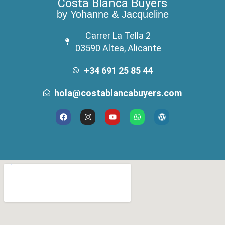
Costa Blanca Buyers
by Yohanne & Jacqueline
Carrer La Tella 2
03590 Altea, Alicante
+34 691 25 85 44
hola@costablancabuyers.com