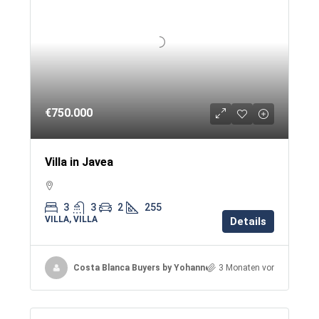
€750.000
Villa in Javea
3
3
2
255
VILLA, VILLA
Details
Costa Blanca Buyers by Yohanne & Jacqueline
3 Monaten vor