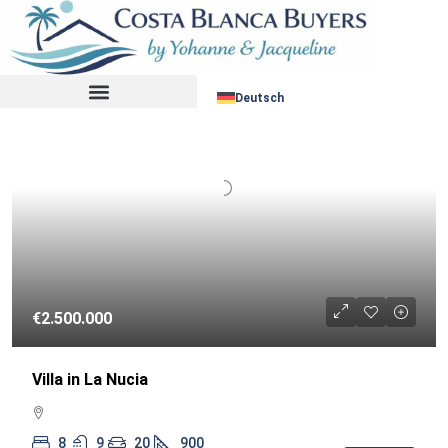
Sortiere nach:
WIEDERVERKAUF
Deutsch
€2.500.000
Villa in La Nucia
8
9
20
900