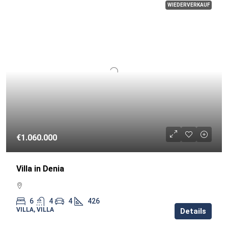
WIEDERVERKAUF
€1.060.000
Villa in Denia
6
4
4
426
VILLA, VILLA
Details