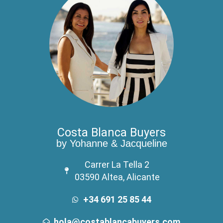
Costa Blanca Buyers
by Yohanne & Jacqueline
Carrer La Tella 2
03590 Altea, Alicante
+34 691 25 85 44
hola@costablancabuyers.com