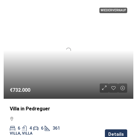
WIEDERVERKAUF
€732.000
Villa in Pedreguer
6
4
6
361
VILLA, VILLA
Details