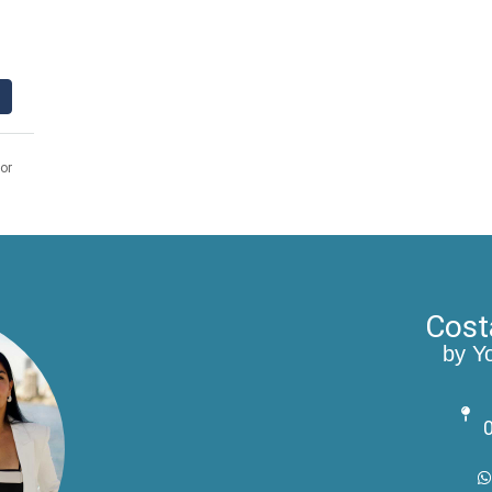
or
Cost
by Y
0