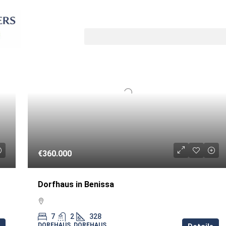
Sortiere nach
UF
WIEDERVERKAUF
€360.000
Dorfhaus in Benissa
7
2
328
DORFHAUS, DORFHAUS