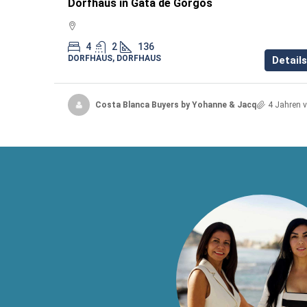
Dorfhaus in Gata de Gorgos
4
2
136
DORFHAUS, DORFHAUS
Details
Costa Blanca Buyers by Yohanne & Jacqueline
4 Jahren v