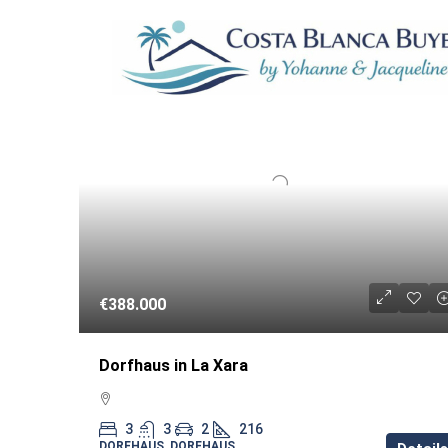
3 Properties
WIEDERVERKA
€388.000
Dorfhaus in La Xara
3
3
2
216
DORFHAUS, DORFHAUS