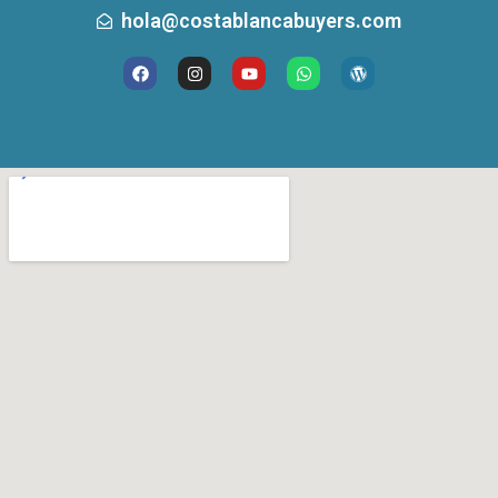
hola@costablancabuyers.com