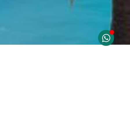
Servicios para Yates y
Barcos
Como
agencia del comprador en la Costa Blanca
,
hacemos mucho más que encontrarle la vivienda
adecuada.
Si la navegación forma parte de su estilo de vida,