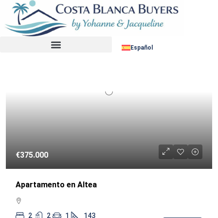
Ordenar por:
REVENTA
Español
€375.000
Apartamento en Altea
2
2
1
143