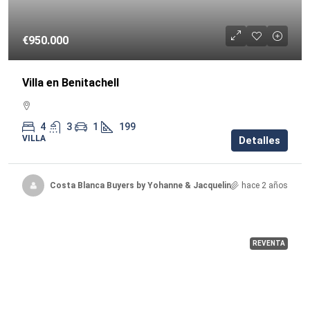
€950.000
Villa en Benitachell
4
3
1
199
VILLA
Detalles
Costa Blanca Buyers by Yohanne & Jacqueline
hace 2 años
REVENTA