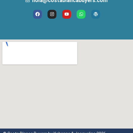
hola@costablancabuyers.com