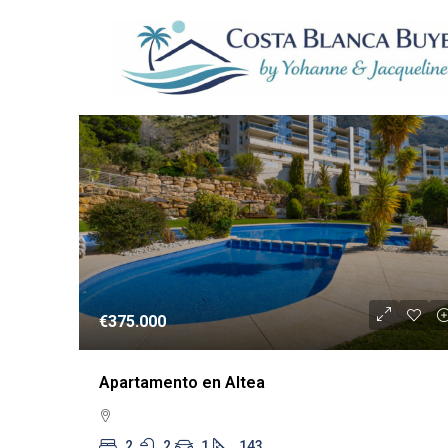
2 Properties
REVENT
€375.000
Apartamento en Altea
2
2
1
143