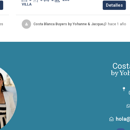
VILLA
Detalles
es
Costa Blanca Buyers by Yohanne & Jacqueline
hace 1 año
Cost
by Yo
hola@