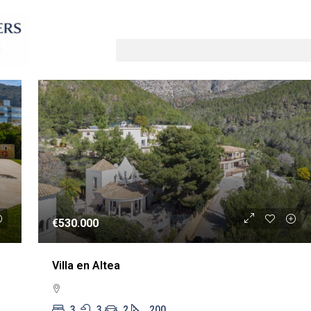
Ordenar por:
Orden por defecto
A
REVENTA
€530.000
Villa en Altea
3
3
2
200