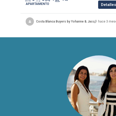
APARTAMENTO
Detalles
Costa Blanca Buyers by Yohanne & Jacqueline
hace 3 mes