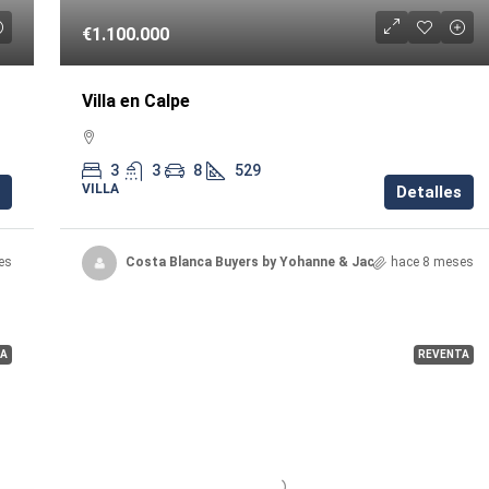
€1.100.000
Villa en Calpe
3
3
8
529
VILLA
Detalles
es
Costa Blanca Buyers by Yohanne & Jacqueline
hace 8 meses
A
REVENTA