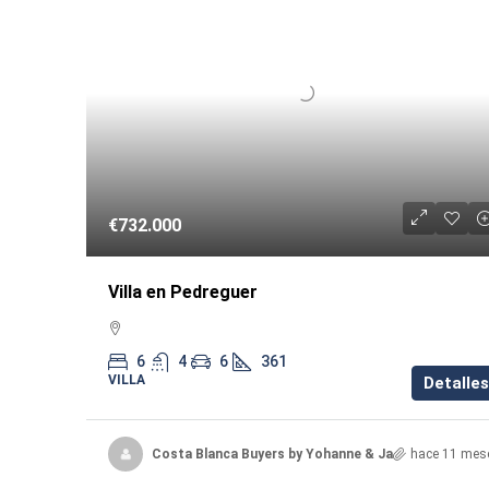
€732.000
Villa en Pedreguer
6
4
6
361
VILLA
Detalles
Costa Blanca Buyers by Yohanne & Jacqueline
hace 11 mes