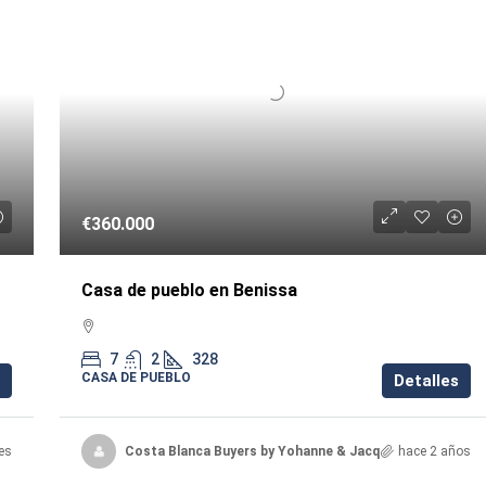
€360.000
Casa de pueblo en Benissa
7
2
328
CASA DE PUEBLO
Detalles
es
Costa Blanca Buyers by Yohanne & Jacqueline
hace 2 años