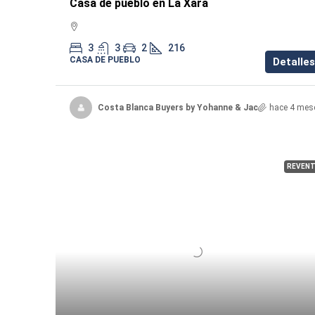
Casa de pueblo en La Xara
3
3
2
216
CASA DE PUEBLO
Detalles
Costa Blanca Buyers by Yohanne & Jacqueline
hace 4 mes
REVENT