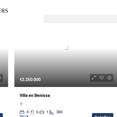
Ordenar por
A
REVENTA
€2.250.000
Villa en Benissa
4
6
1
300
VILLA