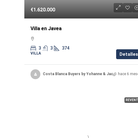
€1.620.000
Villa en Javea
3
3
374
VILLA
Detalles
Costa Blanca Buyers by Yohanne & Jacqueline
hace 6 mes
REVENT