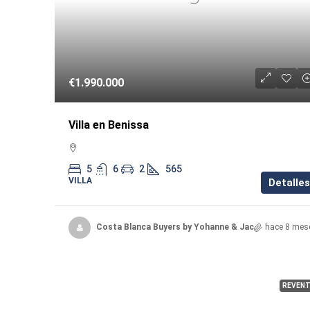
€1.990.000
Villa en Benissa
5
6
2
565
VILLA
Detalles
Costa Blanca Buyers by Yohanne & Jacqueline
hace 8 mes
REVENT