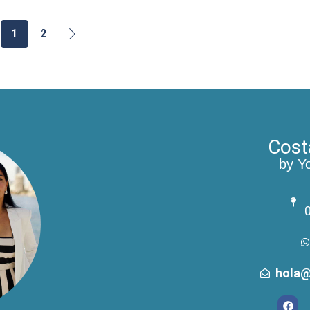
1
2
Cost
by Y
0
hola@