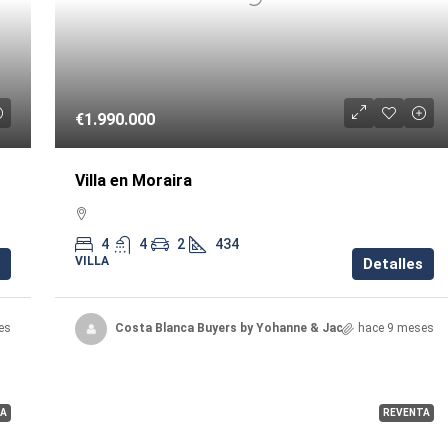
€1.990.000
Villa en Moraira
4
4
2
434
VILLA
Detalles
es
Costa Blanca Buyers by Yohanne & Jacqueline
hace 9 meses
A
REVENTA