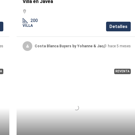
Villa en Javea
200
VILLA
Detalles
es
Costa Blanca Buyers by Yohanne & Jacqueline
hace 5 meses
A
REVENTA