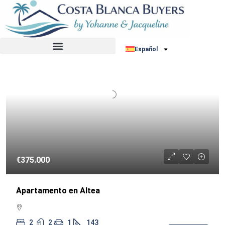
Ordenar por:
REVENTA
Español
€375.000
Apartamento en Altea
2
2
1
143